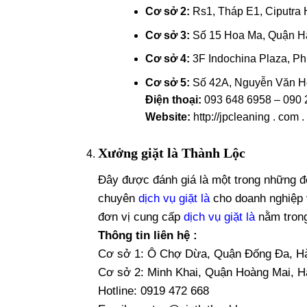
Cơ sở 2:
Rs1, Tháp E1, Ciputra 
Cơ sở 3:
Số 15 Hoa Ma, Quận Ha
Cơ sở 4:
3F Indochina Plaza, P
Cơ sở 5:
Số 42A, Nguyễn Văn H
Điện thoại:
093 648 6958 – 090 
Website:
http://jpcleaning . com .
Xưởng giặt là Thành Lộc
Đây được đánh giá là một trong những đơn
chuyên
dịch vụ giặt là
cho doanh nghiệp v
đơn vị cung cấp
dịch vụ giặt là
nằm trong
Thông tin liên hệ :
Cơ sở 1: Ô Chợ Dừa, Quận Đống Đa, H
Cơ sở 2: Minh Khai, Quận Hoàng Mai, H
Hotline: 0919 472 668