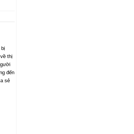
 bị
về thị
người
ng đến
ia sẻ