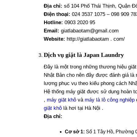
Địa chỉ:
số 104 Phố Thái Thịnh, Quận Đ
Điện thoại:
024 3537 1075 – 098 909 78
Hotline:
0903 2020 95
Email:
giatlabaotam@gmail.com
Website:
http://giatlabaotam . com/
Dịch vụ giặt là Japan Laundry
Đây là một trong những thương hiệu giặt 
Nhật Bản cho nên đây được đánh giá là m
lượng phục vụ theo kiểu phong cách Nhậ
Hệ thống máy giặt được sử dụng hoàn t
,
máy giặt khô
và
máy là lô công nghiệp
c
giặt khô
là hơi tại Hà Nội .
Địa chỉ:
Cơ sở 1:
Số 1 Tây Hồ, Phường 