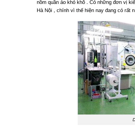
nồm quần áo khó khô . Có những đơn vị kiế
Hà Nội , chính vì thế hiện nay đang có rất 
D