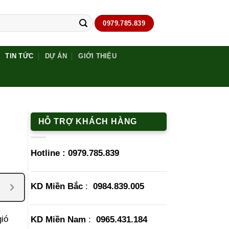
0979.785.839
TIN TỨC
DỰ ÁN
GIỚI THIỆU
HỖ TRỢ KHÁCH HÀNG
Hotline :
0979.785.839
KD Miền Bắc
:
0984.839.005
gió
KD Miền Nam
:
0965.431.184