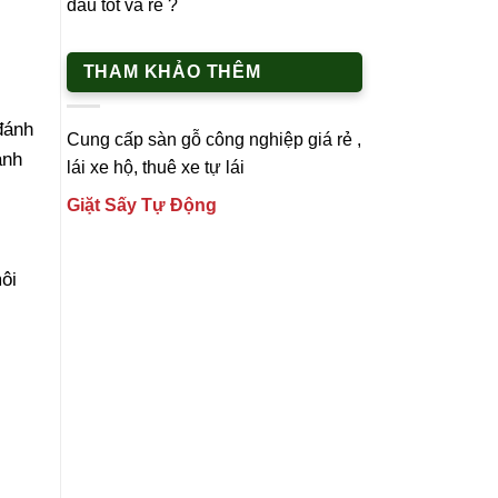
đâu tốt và rẻ ?
THAM KHẢO THÊM
đánh
Cung cấp
sàn gỗ công nghiệp
giá rẻ ,
ạnh
lái xe h
ộ,
thuê xe tự lái
Giặt Sấy Tự Động
ôi