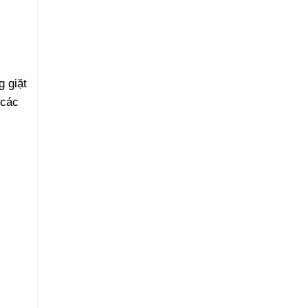
g giặt
các