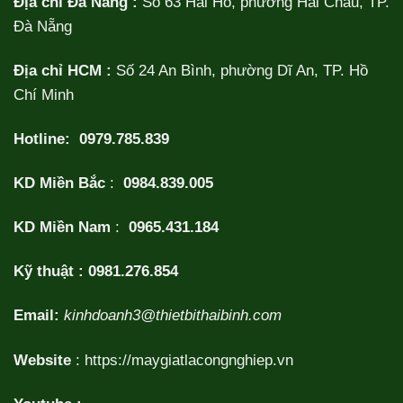
Địa chỉ Đà Nẵng :
Số 63 Hải Hồ, phường Hải Châu, TP.
Đà Nẵng
Địa chỉ HCM :
Số 24 An Bình, phường Dĩ An, TP. Hồ
Chí Minh
Hotline:
0979.785.839
KD Miền Bắc
:
0984.839.005
KD Miền Nam
:
0965.431.184
Kỹ thuật :
0981.276.854
Email:
kinhdoanh3@thietbithaibinh.com
Website
:
https://maygiatlacongnghiep.vn