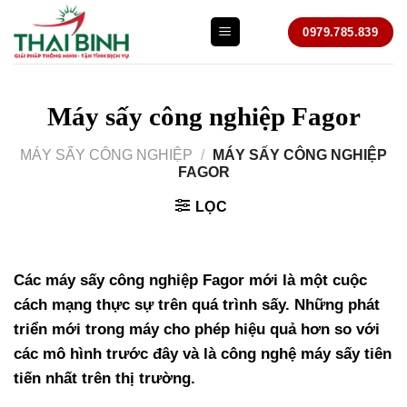
Bỏ
0979.785.839
qua
nội
dung
Máy sấy công nghiệp Fagor
MÁY SẤY CÔNG NGHIỆP
/
MÁY SẤY CÔNG NGHIỆP
FAGOR
LỌC
Các
máy sấy công nghiệp
Fagor mới là một cuộc
cách mạng thực sự trên quá trình sấy. Những phát
triển mới trong máy cho phép hiệu quả hơn so với
các mô hình trước đây và là công nghệ máy sấy tiên
tiến nhất trên thị trường.