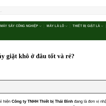
MÁY SẤY CÔNG NGHIỆP
MÁY LÀ LÔ
THIẾT BỊ GIẶT LÀ
y giặt khô ở đâu tốt và rẻ?
hì hiện
Công ty TNHH Thiết bị Thái Bình
đang là đơn vị nh