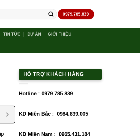
0979.785.839
TIN TỨC
DỰ ÁN
GIỚI THIỆU
HỖ TRỢ KHÁCH HÀNG
Hotline :
0979.785.839
KD Miền Bắc
:
0984.839.005
ập
KD Miền Nam
:
0965.431.184