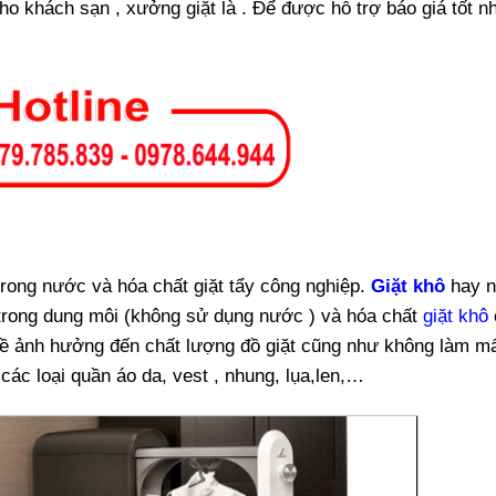
ho khách sạn , xưởng giặt là . Để được hỗ trợ báo giá tốt nh
 trong nước và hóa chất giặt tẩy công nghiệp.
Giặt khô
hay n
ồ trong dung môi (không sử dụng nước ) và hóa chất
giặt khô
hề ảnh hưởng đến chất lượng đồ giặt cũng như không làm m
ác loại quần áo da, vest , nhung, lụa,len,…