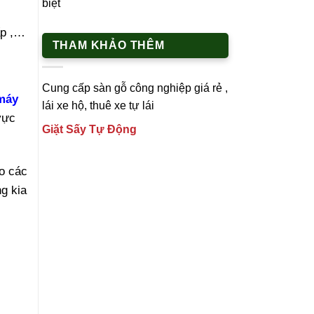
biệt
ấp ,…
THAM KHẢO THÊM
Cung cấp
sàn gỗ công nghiệp
giá rẻ ,
máy
lái xe h
ộ,
thuê xe tự lái
vực
Giặt Sấy Tự Động
ho các
ng kia