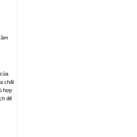
 cầm
 của
a chất
ù hợp
ch để