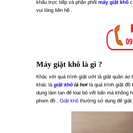
khẩu trực tiếp và phân phối
máy giặt khô
c
vui lòng liên hệ .
Máy giặt khô là gì ?
Khác với quá trình giặt ướt là giặt quần áo
khác là
giặt khô
là hơi
là quá trình giặt đ
dụng làm tan để loại bỏ vết bẩn mà không 
phom đồ .
Giặt khô
thường sử dụng để giặt c