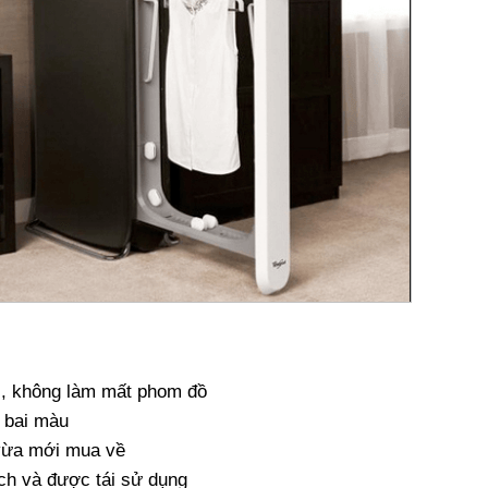
 , không làm mất phom đồ
 bai màu
vừa mới mua về
ch và được tái sử dụng