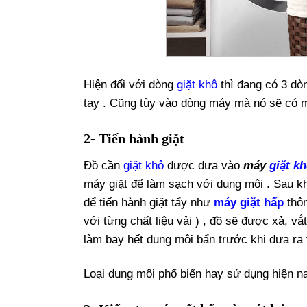
Hiện đối với dòng
giặt khô
thì đang có 3 dòn
tay . Cũng tùy vào dòng máy mà nó sẽ có
2- Tiến hành giặt
Đồ cần
giặt khô
được đưa vào
máy
giặt k
máy giặt để làm sạch với dung môi . Sau k
để tiến hành giặt tẩy như
máy giặt hấp
thô
với từng chất liệu vải ) , đồ sẽ được xả, v
làm bay hết dung môi bẩn trước khi đưa ra 
Loại dung môi phổ biến hay sử dụng hiện n