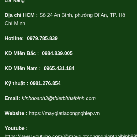
Đà Nẵng
Địa chỉ HCM :
Số 24 An Bình, phường Dĩ An, TP. Hồ
Chí Minh
Hotline:
0979.785.839
KD Miền Bắc
:
0984.839.005
KD Miền Nam
:
0965.431.184
Kỹ thuật :
0981.276.854
Email:
kinhdoanh3@thietbithaibinh.com
Website
:
https://maygiatlacongnghiep.vn
Youtube :
https://www.youtube.com/@maygiatcongnghiepthaibinh98