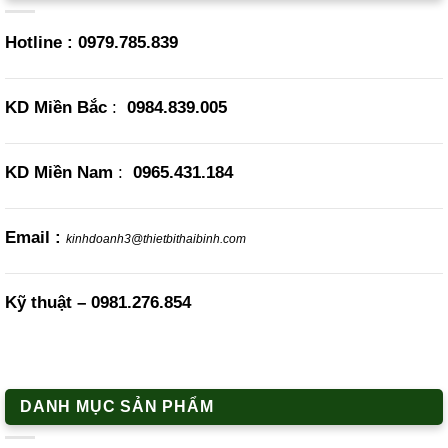
Hotline :
0979.785.839
KD Miền Bắc
:
0984.839.005
KD Miền Nam
:
0965.431.184
Email :
kinhdoanh3@thietbithaibinh.com
Kỹ thuật –
0981.276.854
DANH MỤC SẢN PHẨM