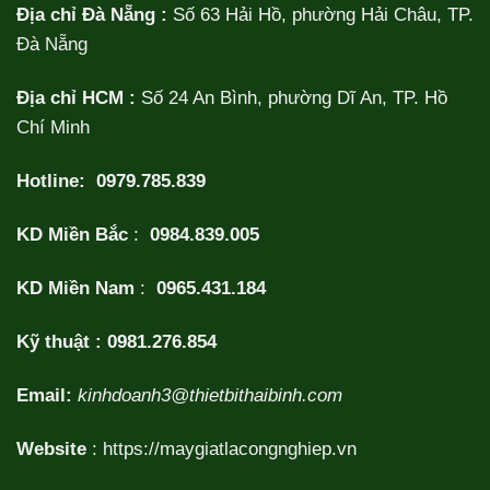
Địa chỉ Đà Nẵng :
Số 63 Hải Hồ, phường Hải Châu, TP.
Đà Nẵng
Địa chỉ HCM :
Số 24 An Bình, phường Dĩ An, TP. Hồ
Chí Minh
Hotline:
0979.785.839
KD Miền Bắc
:
0984.839.005
KD Miền Nam
:
0965.431.184
Kỹ thuật :
0981.276.854
Email:
kinhdoanh3@thietbithaibinh.com
Website
:
https://maygiatlacongnghiep.vn