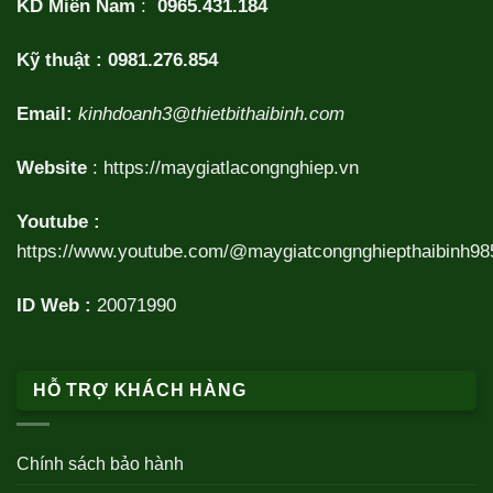
KD Miền Nam
:
0965.431.184
Kỹ thuật :
0981.276.854
Email:
kinhdoanh3@thietbithaibinh.com
Website
:
https://maygiatlacongnghiep.vn
Youtube :
https://www.youtube.com/@maygiatcongnghiepthaibinh98
ID Web :
20071990
HỖ TRỢ KHÁCH HÀNG
Chính sách bảo hành