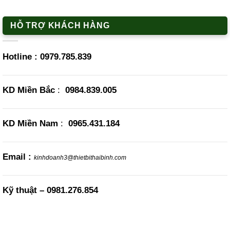
HỖ TRỢ KHÁCH HÀNG
Hotline :
0979.785.839
KD Miền Bắc
:
0984.839.005
KD Miền Nam
:
0965.431.184
Email :
kinhdoanh3@thietbithaibinh.com
Kỹ thuật –
0981.276.854