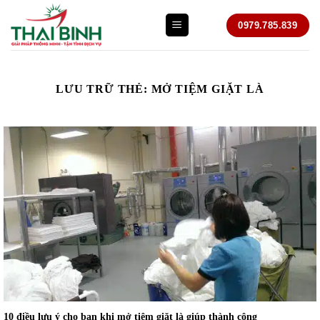
Bỏ
0979.785.839
qua
nội
dung
LƯU TRỮ THẺ:
MỞ TIỆM GIẶT LÀ
10 điều lưu ý cho bạn khi mở tiệm giặt là giúp thành công