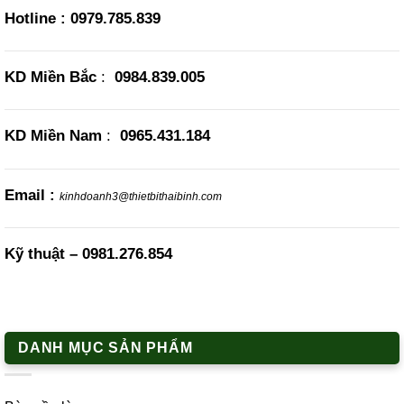
Hotline :
0979.785.839
KD Miền Bắc
:
0984.839.005
KD Miền Nam
:
0965.431.184
Email :
kinhdoanh3@thietbithaibinh.com
Kỹ thuật –
0981.276.854
DANH MỤC SẢN PHẨM