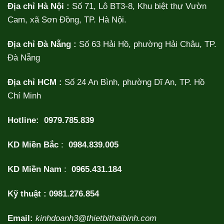
Địa chỉ Hà Nội :
Số 71, Lô BT3-8, Khu biệt thự Vườn
Cam, xã Sơn Đồng, TP. Hà Nội.
Địa chỉ Đà Nẵng :
Số 63 Hải Hồ, phường Hải Châu, TP.
Đà Nẵng
Địa chỉ HCM :
Số 24 An Bình, phường Dĩ An, TP. Hồ
Chí Minh
Hotline:
0979.785.839
KD Miền Bắc
:
0984.839.005
KD Miền Nam
:
0965.431.184
Kỹ thuật :
0981.276.854
Email:
kinhdoanh3@thietbithaibinh.com