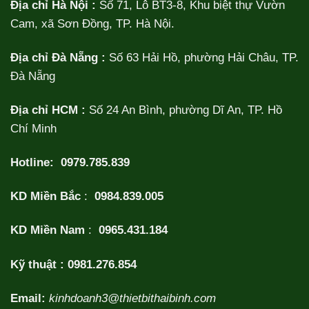
Địa chỉ Hà Nội :
Số 71, Lô BT3-8, Khu biệt thự Vườn
Cam, xã Sơn Đồng, TP. Hà Nội.
Địa chỉ Đà Nẵng :
Số 63 Hải Hồ, phường Hải Châu, TP.
Đà Nẵng
Địa chỉ HCM :
Số 24 An Bình, phường Dĩ An, TP. Hồ
Chí Minh
Hotline:
0979.785.839
KD Miền Bắc
:
0984.839.005
KD Miền Nam
:
0965.431.184
Kỹ thuật :
0981.276.854
Email:
kinhdoanh3@thietbithaibinh.com