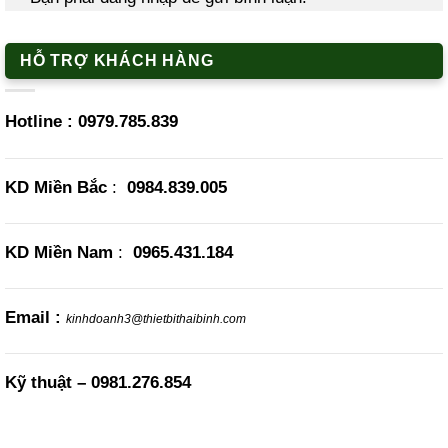
HỖ TRỢ KHÁCH HÀNG
Hotline :
0979.785.839
KD Miền Bắc
:
0984.839.005
KD Miền Nam
:
0965.431.184
Email :
kinhdoanh3@thietbithaibinh.com
Kỹ thuật –
0981.276.854