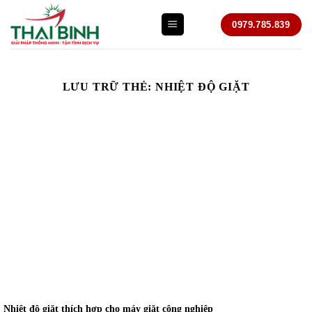
Bỏ
0979.785.839
qua
nội
dung
LƯU TRỮ THẺ:
NHIỆT ĐỘ GIẶT
Nhiệt độ giặt thích hợp cho máy giặt công nghiệp