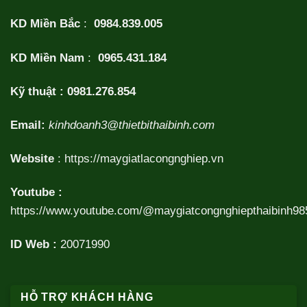
KD Miền Bắc
:
0984.839.005
KD Miền Nam
:
0965.431.184
Kỹ thuật :
0981.276.854
Email:
kinhdoanh3@thietbithaibinh.com
Website
:
https://maygiatlacongnghiep.vn
Youtube :
https://www.youtube.com/@maygiatcongnghiepthaibinh98
ID Web :
20071990
HỖ TRỢ KHÁCH HÀNG