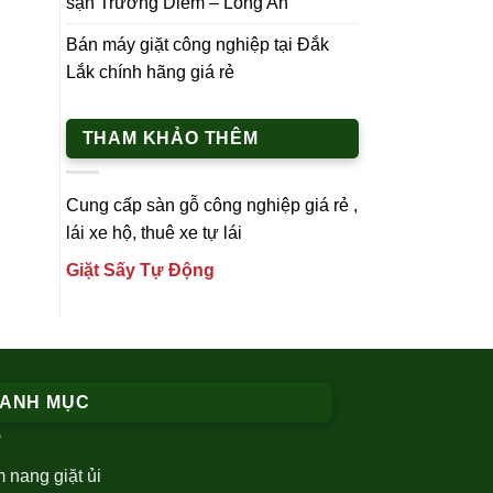
sạn Trường Diễm – Long An
Bán máy giặt công nghiệp tại Đắk
Lắk chính hãng giá rẻ
THAM KHẢO THÊM
Cung cấp
sàn gỗ công nghiệp
giá rẻ ,
lái xe h
ộ,
thuê xe tự lái
Giặt Sấy Tự Động
ANH MỤC
 nang giặt ủi