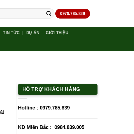
0979.785.839
TIN TỨC
DỰ ÁN
GIỚI THIỆU
HỖ TRỢ KHÁCH HÀNG
Hotline :
0979.785.839
ặt
KD Miền Bắc
:
0984.839.005