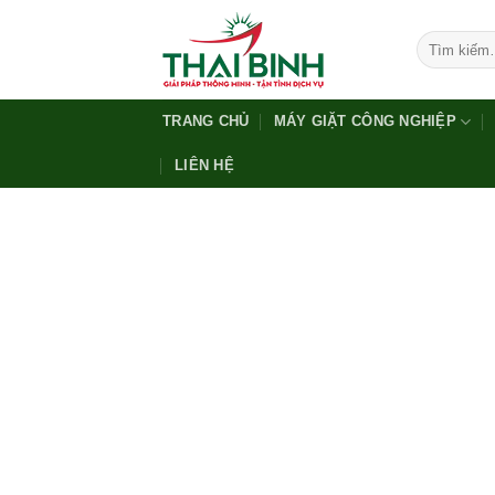
Bỏ
qua
Tìm
kiếm:
nội
dung
TRANG CHỦ
MÁY GIẶT CÔNG NGHIỆP
LIÊN HỆ