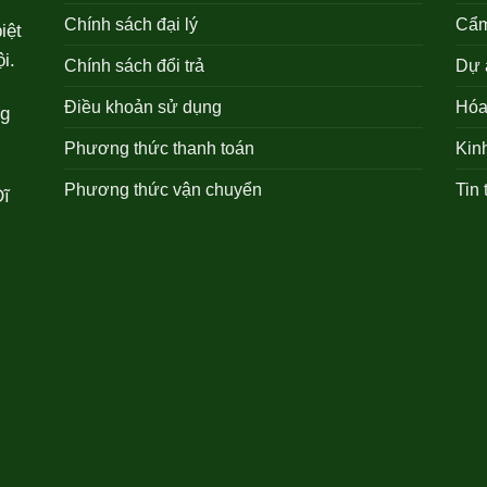
Chính sách đại lý
Cẩm
iệt
i.
Chính sách đổi trả
Dự 
Điều khoản sử dụng
Hóa 
ng
Phương thức thanh toán
Kin
Phương thức vận chuyển
Tin 
Dĩ