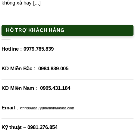
không xả hay [...]
HỖ TRỢ KHÁCH HÀNG
Hotline :
0979.785.839
KD Miền Bắc
:
0984.839.005
KD Miền Nam
:
0965.431.184
Email :
kinhdoanh3@thietbithaibinh.com
Kỹ thuật –
0981.276.854