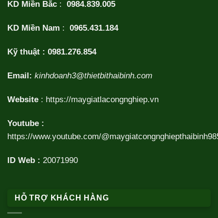
KD Miền Bắc
:
0984.839.005
KD Miền Nam
:
0965.431.184
Kỹ thuật :
0981.276.854
Email:
kinhdoanh3@thietbithaibinh.com
Website
:
https://maygiatlacongnghiep.vn
Youtube :
https://www.youtube.com/@maygiatcongnghiepthaibinh98
ID Web :
20071990
HỖ TRỢ KHÁCH HÀNG