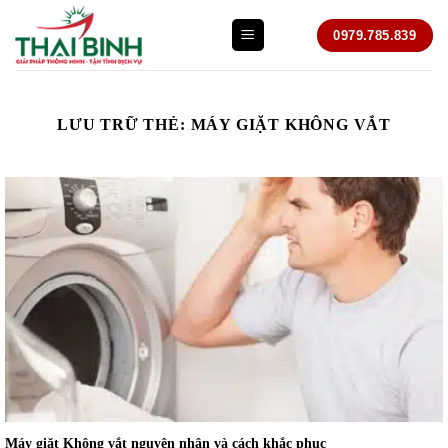
Bỏ
0979.785.839
qua
nội
dung
LƯU TRỮ THẺ:
MÁY GIẶT KHÔNG VẮT
Máy giặt Không vắt nguyên nhân và cách khắc phục