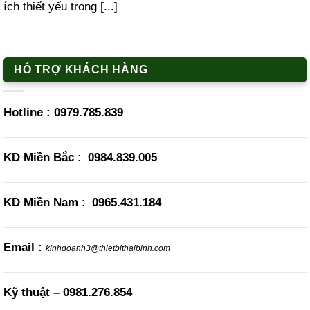
ích thiết yếu trong [...]
HỖ TRỢ KHÁCH HÀNG
Hotline :
0979.785.839
KD Miền Bắc
:
0984.839.005
KD Miền Nam
:
0965.431.184
Email :
kinhdoanh3@thietbithaibinh.com
Kỹ thuật –
0981.276.854