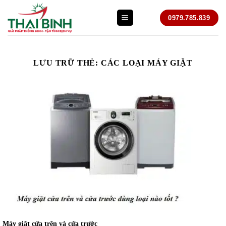
Bỏ
0979.785.839
qua
nội
dung
LƯU TRỮ THẺ:
CÁC LOẠI MÁY GIẶT
Máy giặt cửa trên và cửa trước