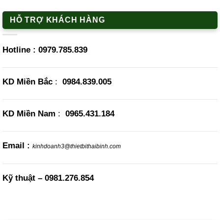
HỖ TRỢ KHÁCH HÀNG
Hotline :
0979.785.839
KD Miền Bắc
:
0984.839.005
KD Miền Nam
:
0965.431.184
Email :
kinhdoanh3@thietbithaibinh.com
Kỹ thuật –
0981.276.854