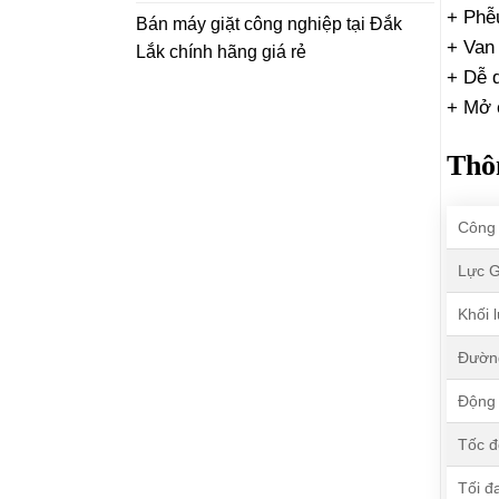
+ Phễ
Bán máy giặt công nghiệp tại Đắk
+ Van
Lắk chính hãng giá rẻ
+ Dễ d
+ Mở 
Thôn
Công 
Lực 
Khối 
Đường
Động 
Tốc đ
Tối đ