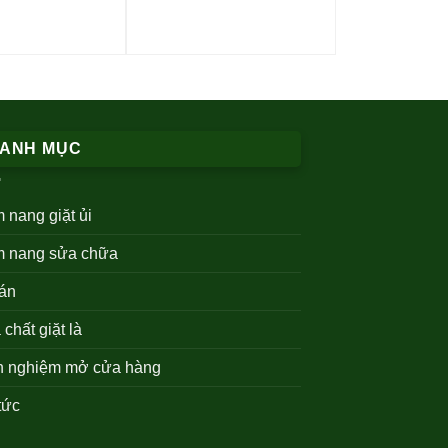
ANH MỤC
 nang giặt ủi
 nang sửa chữa
án
chất giặt là
h nghiệm mở cửa hàng
tức