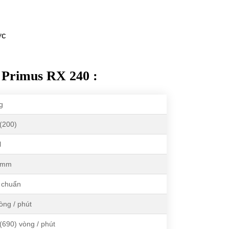
ớc
p Primus RX 240 :
g
(200)
l
 mm
 chuẩn
òng / phút
(690) vòng / phút