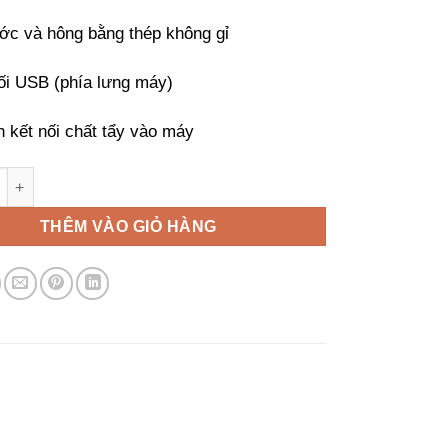
ước và hông bằng thép không gỉ
ối USB (phía lưng máy)
n kết nối chất tẩy vào máy
công nghiệp Primus RX 240 - 27kg số lượng
THÊM VÀO GIỎ HÀNG