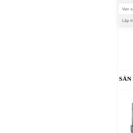
Van x
Lập tr
SẢN