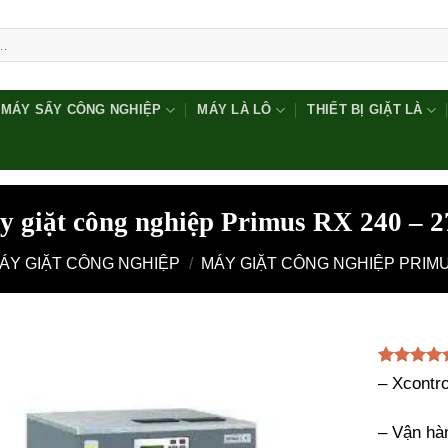
MÁY SẤY CÔNG NGHIỆP
MÁY LÀ LÔ
THIẾT BỊ GIẶT LÀ
 giặt công nghiệp Primus RX 240 – 
ÁY GIẶT CÔNG NGHIỆP
/
MÁY GIẶT CÔNG NGHIỆP PRIM
5.00
1
trên 
– Xcontro
dựa trên
đánh giá
– Vận hà