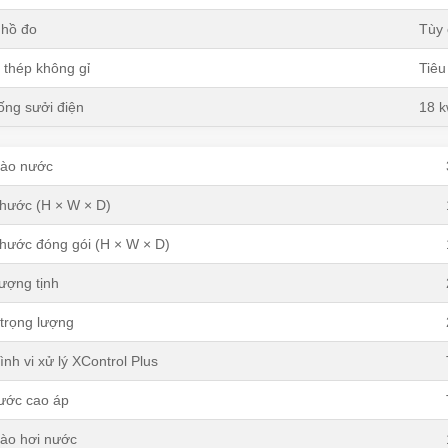
hồ đo
Tùy 
 thép không gỉ
Tiêu
ống sưởi điện
18 
ào nước
thước (H × W × D)
thước đóng gói (H × W × D)
lượng tịnh
trọng lượng
ình vi xử lý XControl Plus
ước cao áp
ào hơi nước