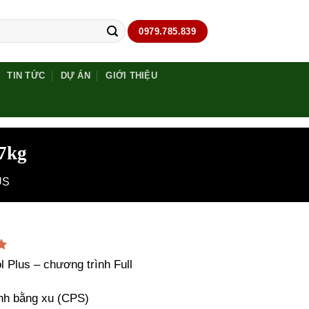
0979.785.839
TIN TỨC
DỰ ÁN
GIỚI THIỆU
27kg
US
5
l Plus – chương trình Full
nh bằng xu (CPS)