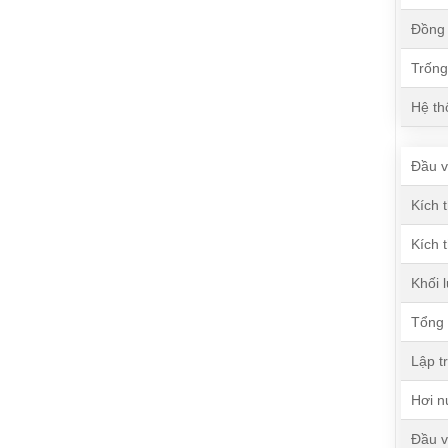
Đồng 
Trống
Hệ th
Đầu v
Kích 
Kích 
Khối 
Tổng 
Lập tr
Hơi n
Đầu v