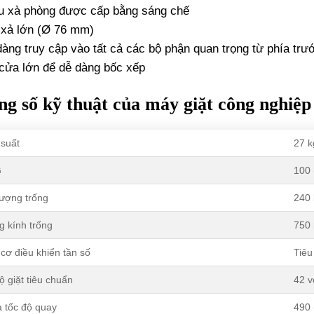
u xà phòng được cấp bằng sáng chế
 xả lớn (Ø 76 mm)
àng truy cập vào tất cả các bộ phận quan trọng từ phía trư
cửa lớn để dễ dàng bốc xếp
g số kỹ thuật của máy giặt công nghiệ
suất
27 k
G
100 
lượng trống
240 
 kính trống
750
cơ điều khiển tần số
Tiêu
ộ giặt tiêu chuẩn
42 v
a tốc độ quay
490 