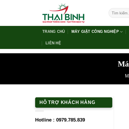
Bỏ
qua
Tìm
kiếm:
nội
dung
TRANG CHỦ
MÁY GIẶT CÔNG NGHIỆP
LIÊN HỆ
Máy
M
HỖ TRỢ KHÁCH HÀNG
Hotline :
0979.785.839