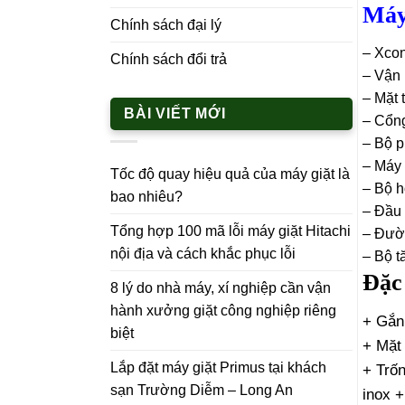
Máy 
Chính sách đại lý
– Xcon
Chính sách đổi trả
– Vận
– Mặt 
BÀI VIẾT MỚI
– Cổng
– Bộ p
– Máy 
Tốc độ quay hiệu quả của máy giặt là
– Bộ 
bao nhiêu?
– Đầu 
Tổng hợp 100 mã lỗi máy giặt Hitachi
– Đườ
nội địa và cách khắc phục lỗi
– Bộ t
Đặc
8 lý do nhà máy, xí nghiệp cần vận
hành xưởng giặt công nghiệp riêng
+ Gắn
biệt
+ Mặt 
Lắp đặt máy giặt Primus tại khách
+ Trố
sạn Trường Diễm – Long An
inox +