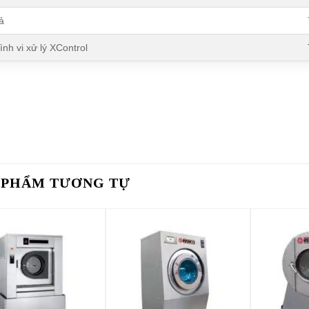
ả
ình vi xử lý XControl
 PHẨM TƯƠNG TỰ