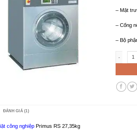
– Mặt tr
– Cổng n
– Bộ phậ
Máy giặt 
ĐÁNH GIÁ (1)
iặt công nghiệp
Primus RS 27,35kg