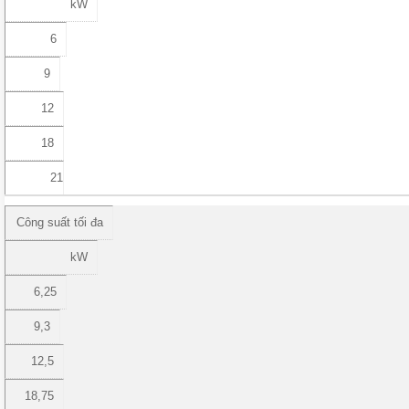
kW
6
9
12
18
21
Công suất tối đa
kW
6,25
9,3
12,5
18,75