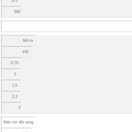
373
560
Mô tơ
kW
0,75
1
1,5
2,2
3
Điện trở đốt nóng