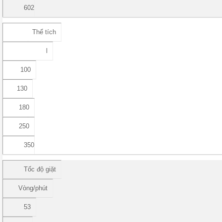
602
Thể tích
l
100
130
180
250
350
Tốc độ giặt
Vòng/phút
53