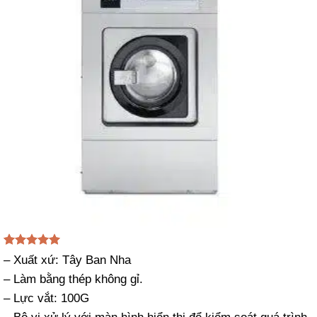
5.00
1
trên 5
– Xuất xứ: Tây Ban Nha
dựa trên
– Làm bằng thép không gỉ.
đánh giá
– Lực vắt: 100G