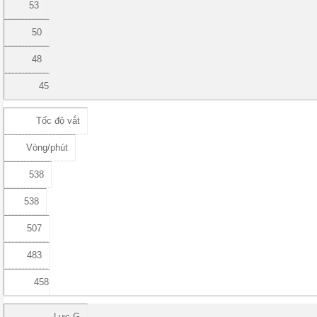
53
50
48
45
Tốc độ vắt
Vòng/phút
538
538
507
483
458
Lực G