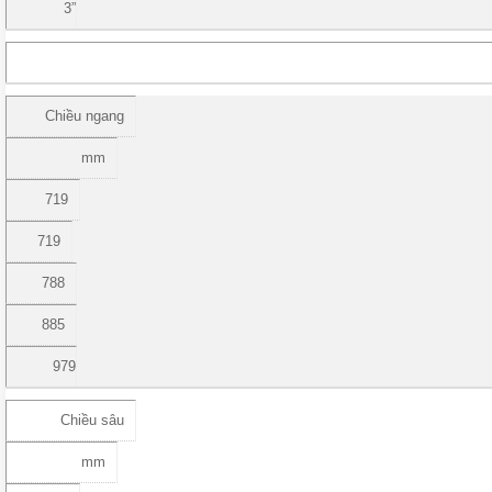
3”
Chiều ngang
mm
719
719
788
885
979
Chiều sâu
mm