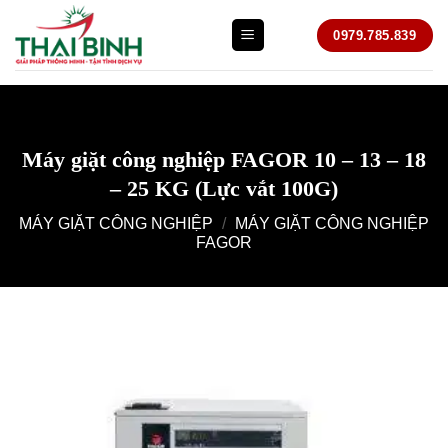
Bỏ
0979.785.839
qua
nội
dung
Máy giặt công nghiệp FAGOR 10 – 13 – 18
– 25 KG (Lực vắt 100G)
MÁY GIẶT CÔNG NGHIỆP
/
MÁY GIẶT CÔNG NGHIỆP
FAGOR