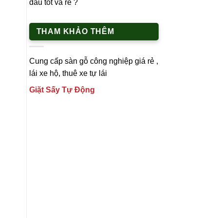
đâu tốt và rẻ ?
THAM KHẢO THÊM
Cung cấp
sàn gỗ công nghiệp
giá rẻ ,
lái xe h
ộ,
thuê xe tự lái
Giặt Sấy Tự Động