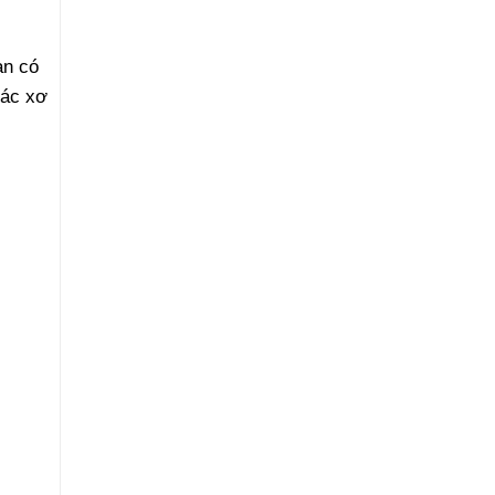
ạn có
các xơ