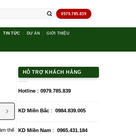
0979.785.839
TIN TỨC
DỰ ÁN
GIỚI THIỆU
HỖ TRỢ KHÁCH HÀNG
Hotline :
0979.785.839
KD Miền Bắc
:
0984.839.005
àm thế
KD Miền Nam
:
0965.431.184