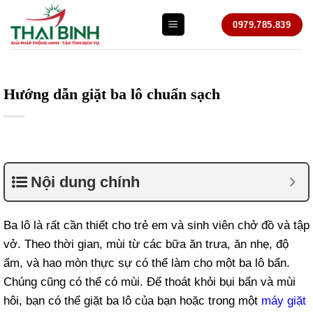
Bỏ
0979.785.839
qua
nội
dung
Hướng dẫn giặt ba lô chuẩn sạch
Nội dung chính
Ba lô là rất cần thiết cho trẻ em và sinh viên chở đồ và tập
vở. Theo thời gian, mùi từ các bữa ăn trưa, ăn nhẹ, độ
ẩm, và hao mòn thực sự có thể làm cho một ba lô bẩn.
Chúng cũng có thể có mùi. Để thoát khỏi bụi bẩn và mùi
hôi, bạn có thể giặt ba lô của bạn hoặc trong một
máy giặt