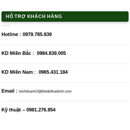
HỖ TRỢ KHÁCH HÀNG
Hotline :
0979.785.839
KD Miền Bắc
:
0984.839.005
KD Miền Nam
:
0965.431.184
Email :
kinhdoanh3@thietbithaibinh.com
Kỹ thuật –
0981.276.854