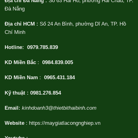
Địa chỉ Đà Nẵng :
Số 63 Hải Hồ, phường Hải Châu, TP.
Đà Nẵng
Địa chỉ HCM :
Số 24 An Bình, phường Dĩ An, TP. Hồ
Chí Minh
Hotline:
0979.785.839
KD Miền Bắc
:
0984.839.005
KD Miền Nam
:
0965.431.184
Kỹ thuật :
0981.276.854
Email:
kinhdoanh3@thietbithaibinh.com
Website
:
https://maygiatlacongnghiep.vn