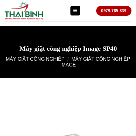
Bỏ
0979.785.839
qua
nội
dung
Máy giặt công nghiệp Image SP40
MÁY GIẶT CÔNG NGHIỆP
/
MÁY GIẶT CÔNG NGHIỆP
IMAGE