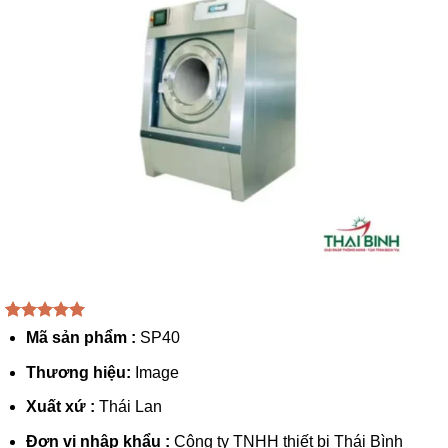
5.00
1
trên 5
Mã sản phẩm :
SP40
dựa trên
đánh giá
Thương hiệu:
Image
Xuất xứ :
Thái Lan
Đơn vị nhập khẩu :
Công ty TNHH thiết bị Thái Bình