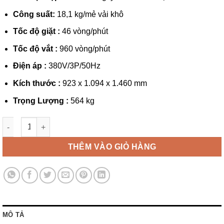
Công suất:
18,1 kg/mẻ vải khô
Tốc độ giặt :
46 vòng/phút
Tốc độ vắt :
960 vòng/phút
Điện áp :
380V/3P/50Hz
Kích thước :
923 x 1.094 x 1.460 mm
Trọng Lượng :
564 kg
Máy giặt công nghiệp Image SP40 số lượng
THÊM VÀO GIỎ HÀNG
MÔ TẢ