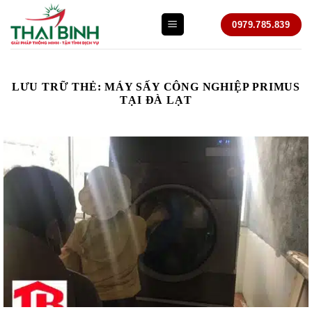
Bỏ
0979.785.839
qua
nội
dung
LƯU TRỮ THẺ:
MÁY SẤY CÔNG NGHIỆP PRIMUS
TẠI ĐÀ LẠT