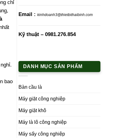
ng chỉ
ụng,
Email :
kinhdoanh3@thietbithaibinh.com
à
nhất
Kỹ thuật –
0981.276.854
nghỉ.
DANH MỤC SẢN PHẨM
ến bao
Bàn cầu là
Máy giặt công nghiệp
Máy giặt khô
Máy là lô công nghiệp
Máy sấy công nghiệp