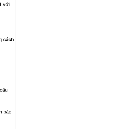
I
với
ng
cách
 cấu
m bảo