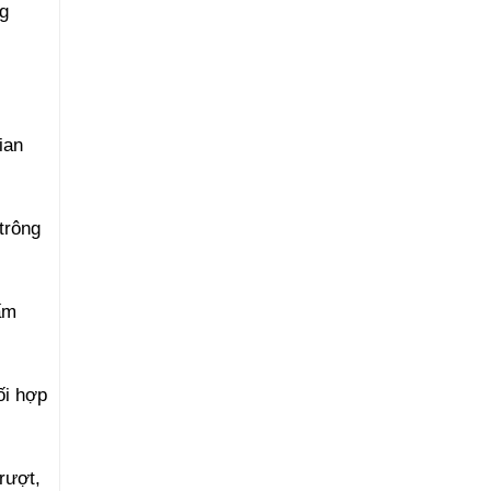
g
ian
trông
ấm
ối hợp
rượt,