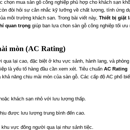
việc chọn mua sàn gỗ công nghiệp phù hợp cho khách sạn khô
còn đòi hỏi sự cân nhắc kỹ lưỡng về chất lượng, tính ứng d
ủa môi trường khách sạn. Trong bài viết này,
Thiết bị giặt l
chí quan trọng
giúp bạn lựa chọn sàn gỗ công nghiệp tối ưu 
mài mòn (AC Rating)
 qua lại cao, đặc biệt ở khu vực sảnh, hành lang, và phòng 
iệp là yếu tố hàng đầu cần xem xét. Tiêu chuẩn
AC Rating
á khả năng chịu mài mòn của sàn gỗ. Các cấp độ AC phổ bi
hoặc khách sạn nhỏ với lưu lượng thấp.
hịu được lưu lượng trung bình đến cao.
 khu vực đông người qua lại như sảnh tiệc.