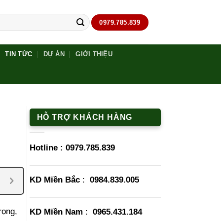
0979.785.839
TIN TỨC
DỰ ÁN
GIỚI THIỆU
HỖ TRỢ KHÁCH HÀNG
Hotline :
0979.785.839
KD Miền Bắc
:
0984.839.005
rọng,
KD Miền Nam
:
0965.431.184