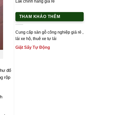
Lắk chính hãng giá rẻ
THAM KHẢO THÊM
Cung cấp
sàn gỗ công nghiệp
giá rẻ ,
lái xe h
ộ,
thuê xe tự lái
Giặt Sấy Tự Động
như đổ
ng rộp
nh