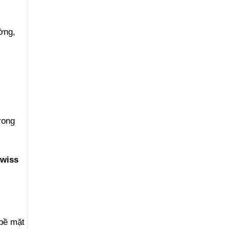
ờng,
rong
wiss
 bề mặt