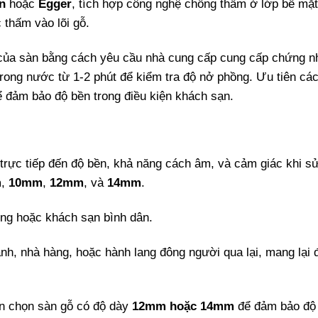
n
hoặc
Egger
, tích hợp công nghệ chống thấm ở lớp bề mặt
 thấm vào lõi gỗ.
 của sàn bằng cách yêu cầu nhà cung cấp cung cấp chứng n
ong nước từ 1-2 phút để kiểm tra độ nở phồng. Ưu tiên cá
 đảm bảo độ bền trong điều kiện khách sạn.
rực tiếp đến độ bền, khả năng cách âm, và cảm giác khi s
m
,
10mm
,
12mm
, và
14mm
.
ợng hoặc khách sạn bình dân.
nh, nhà hàng, hoặc hành lang đông người qua lại, mang lại 
ên chọn sàn gỗ có độ dày
12mm hoặc 14mm
để đảm bảo độ