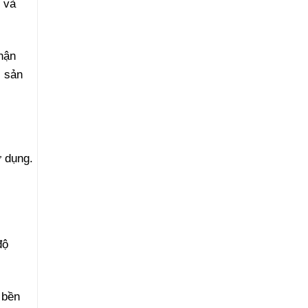
 và
hận
c sản
ử dụng.
độ
 bền