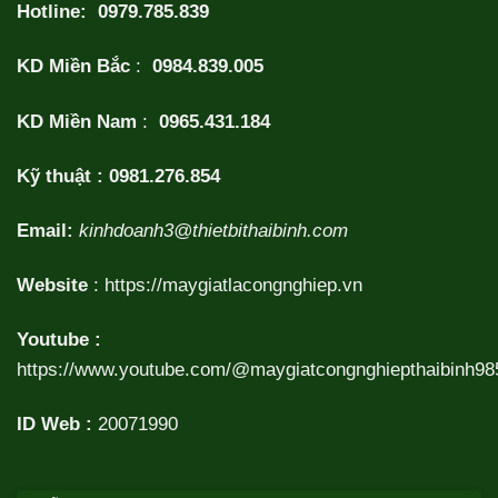
Hotline:
0979.785.839
KD Miền Bắc
:
0984.839.005
KD Miền Nam
:
0965.431.184
Kỹ thuật :
0981.276.854
Email:
kinhdoanh3@thietbithaibinh.com
Website
:
https://maygiatlacongnghiep.vn
Youtube :
https://www.youtube.com/@maygiatcongnghiepthaibinh98
ID Web :
20071990