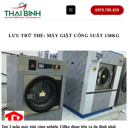
Bỏ
0979.785.839
qua
nội
dung
LƯU TRỮ THẺ:
MÁY GIẶT CÔNG SUẤT 150KG
Top 3 mẫu máy giặt công nghiệp 150kg dùng bền và ổn định nhất