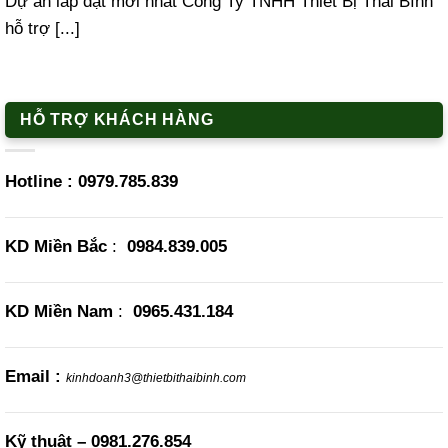
Dự án lắp đặt mới nhất Công Ty TNHH Thiết Bị Thái Bình
hỗ trợ [...]
HỖ TRỢ KHÁCH HÀNG
Hotline :
0979.785.839
KD Miền Bắc
:
0984.839.005
KD Miền Nam
:
0965.431.184
Email :
kinhdoanh3@thietbithaibinh.com
Kỹ thuật –
0981.276.854