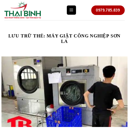
Bỏ
0979.785.839
qua
nội
dung
LƯU TRỮ THẺ:
MÁY GIẶT CÔNG NGHIỆP SƠN
LA