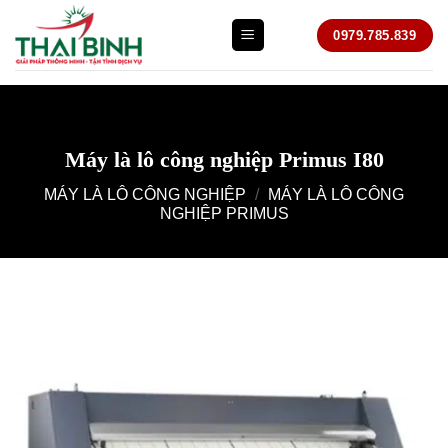
Bỏ
0979.785.839
qua
nội
dung
Máy là lô công nghiệp Primus I80
MÁY LÀ LÔ CÔNG NGHIỆP
/
MÁY LÀ LÔ CÔNG
NGHIỆP PRIMUS