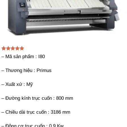
5.00
1
trên 5
– Mã sản phẩm : I80
dựa trên
đánh giá
– Thương hiệu : Primus
– Xuất xứ : Mỹ
– Đường kính trục cuốn : 800 mm
– Chiều dài trục cuốn : 3186 mm
– Động cơ trục cuốn : 0,9 Kw