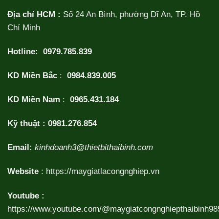
Địa chỉ HCM :
Số 24 An Bình, phường Dĩ An, TP. Hồ
Chí Minh
Hotline:
0979.785.839
KD Miền Bắc
:
0984.839.005
KD Miền Nam
:
0965.431.184
Kỹ thuật :
0981.276.854
Email:
kinhdoanh3@thietbithaibinh.com
Website
:
https://maygiatlacongnghiep.vn
Youtube :
https://www.youtube.com/@maygiatcongnghiepthaibinh98