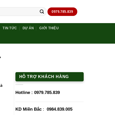
0979.785.839
TIN TỨC
DỰ ÁN
GIỚI THIỆU
P
HỖ TRỢ KHÁCH HÀNG
là
Hotline :
0979.785.839
KD Miền Bắc
:
0984.839.005