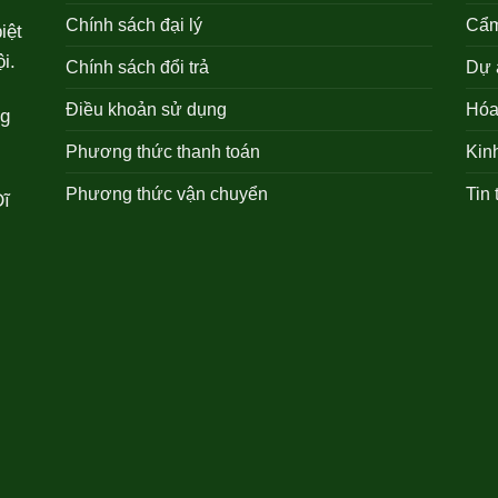
Chính sách đại lý
Cẩm
iệt
i.
Chính sách đổi trả
Dự 
Điều khoản sử dụng
Hóa 
ng
Phương thức thanh toán
Kin
Phương thức vận chuyển
Tin 
Dĩ