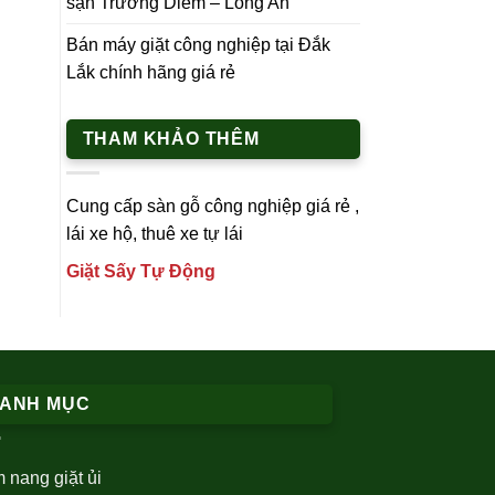
sạn Trường Diễm – Long An
Bán máy giặt công nghiệp tại Đắk
Lắk chính hãng giá rẻ
THAM KHẢO THÊM
Cung cấp
sàn gỗ công nghiệp
giá rẻ ,
lái xe h
ộ,
thuê xe tự lái
Giặt Sấy Tự Động
ANH MỤC
 nang giặt ủi