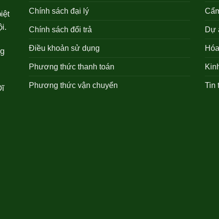
Chính sách đại lý
Cẩm
iệt
i.
Chính sách đổi trả
Dự 
Điều khoản sử dụng
Hóa 
ng
Phương thức thanh toán
Kin
Phương thức vận chuyển
Tin 
Dĩ