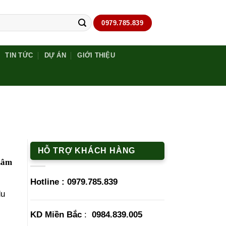
0979.785.839
TIN TỨC
DỰ ÁN
GIỚI THIỆU
HỖ TRỢ KHÁCH HÀNG
 Lâm
Hotline :
0979.785.839
du
KD Miền Bắc
:
0984.839.005