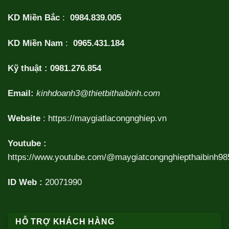
KD Miền Bắc
:
0984.839.005
KD Miền Nam
:
0965.431.184
Kỹ thuật :
0981.276.854
Email:
kinhdoanh3@thietbithaibinh.com
Website
:
https://maygiatlacongnghiep.vn
Youtube :
https://www.youtube.com/@maygiatcongnghiepthaibinh98
ID Web :
20071990
HỖ TRỢ KHÁCH HÀNG