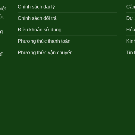
Chính sách đại lý
Cẩm
iệt
i.
Chính sách đổi trả
Dự 
Điều khoản sử dụng
Hóa 
ng
Phương thức thanh toán
Kin
Phương thức vận chuyển
Tin 
Dĩ