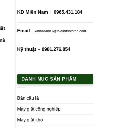
KD Miền Nam
:
0965.431.184
iặt
Email :
kinhdoanh3@thietbithaibinh.com
 mà
Kỹ thuật –
0981.276.854
DANH MỤC SẢN PHẨM
Bàn cầu là
Máy giặt công nghiệp
Máy giặt khô