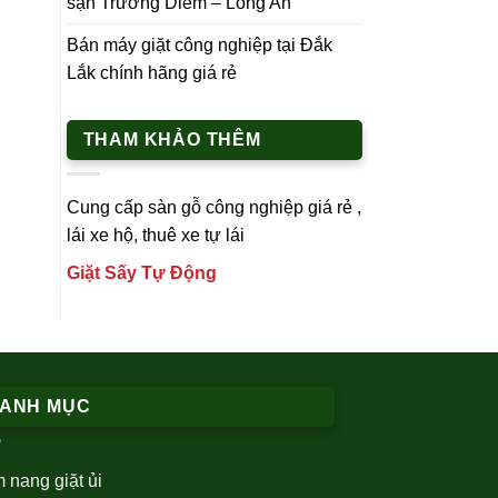
sạn Trường Diễm – Long An
Bán máy giặt công nghiệp tại Đắk
Lắk chính hãng giá rẻ
THAM KHẢO THÊM
Cung cấp
sàn gỗ công nghiệp
giá rẻ ,
lái xe h
ộ,
thuê xe tự lái
Giặt Sấy Tự Động
ANH MỤC
 nang giặt ủi