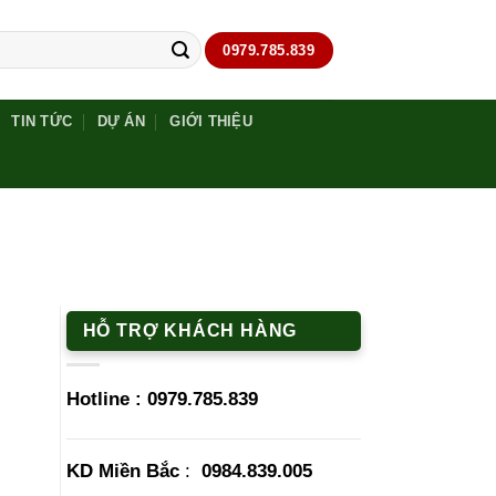
0979.785.839
TIN TỨC
DỰ ÁN
GIỚI THIỆU
HỖ TRỢ KHÁCH HÀNG
Hotline :
0979.785.839
KD Miền Bắc
:
0984.839.005