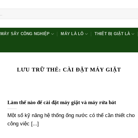
MÁY SẤY CÔNG NGHIỆP
MÁY LÀ LÔ
THIẾT BỊ GIẶT LÀ
LƯU TRỮ THẺ:
CÀI ĐẶT MÁY GIẶT
Làm thế nào để cài đặt máy giặt và máy rửa bát
Một số kỹ năng hệ thống ống nước có thể cần thiết cho
công việc [...]