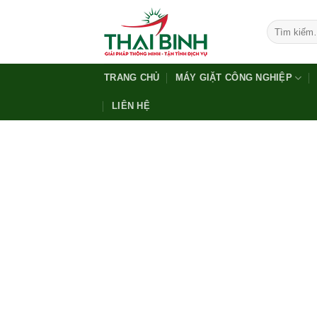
Bỏ
qua
Tìm
kiếm:
nội
dung
TRANG CHỦ
MÁY GIẶT CÔNG NGHIỆP
LIÊN HỆ