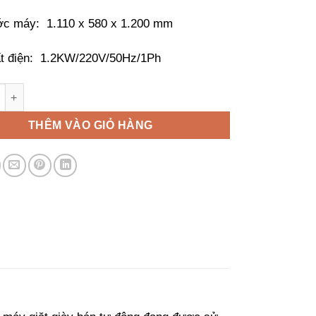
ớc máy: 1.110 x 580 x 1.200 mm
t điện: 1.2KW/220V/50Hz/1Ph
Giày Công Nghiệp Sell Laundry Korea WSK2488 số lượng
THÊM VÀO GIỎ HÀNG