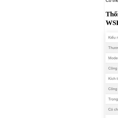
Có thể
Thố
WS
Kiểu 
Thươ
Mode
Công 
Kích 
Công 
Trọng
Có ch