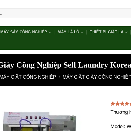
MÁY SẤY CÔNG NGHIỆP
MÁY LÀ LÔ
THIẾT BỊ GIẶT LÀ
Giày Công Nghiệp Sell Laundry Kor
MÁY GIẶT CÔNG NGHIỆP
/
MÁY GIẶT GIÀY CÔNG NGHIỆ
5.00
1
trên 
Thương 
dựa trên
đánh giá
Model: W