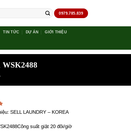
0979.785.839
TIN TỨC
DỰ ÁN
GIỚI THIỆU
ea WSK2488
P
5
hiệu: SELL LAUNDRY – KOREA
SK2488Công suất giặt 20 đôi/giờ