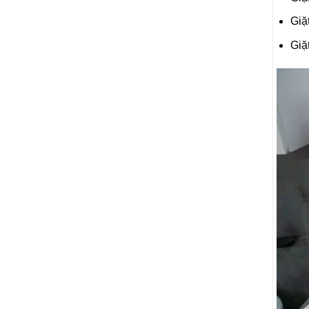
Giặ
Giặ