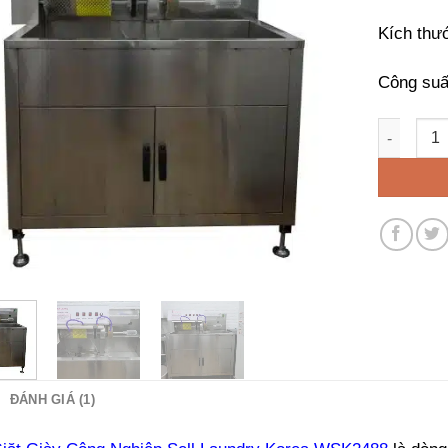
Kích thư
Công suấ
Máy Giặt 
ĐÁNH GIÁ (1)