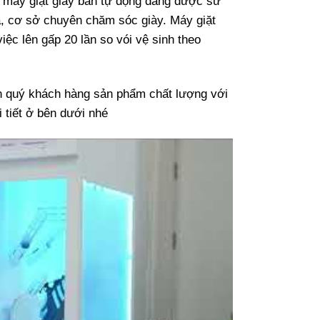
 máy giặt giày bán tự động đang được sử
là, cơ sở chuyên chăm sóc giày. Máy giặt
ệc lên gấp 20 lần so vói vệ sinh theo
n quý khách hàng sản phẩm chất lượng với
 tiết ở bên dưới nhé