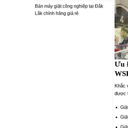
Bán máy giặt công nghiệp tại Đắk
Lắk chính hãng giá rẻ
Ưu 
WS
Khắc 
được t
Giặ
Giặ
Giặ