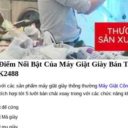
Điểm Nổi Bật Của Máy Giặt Giày Bán T
K2488
với các sản phẩm máy giặt giày thông thường
Máy Giặt Côn
ích hợp tới 5 lưỡi bàn chải xoay trong với các chức năng 
t đế cứng
t Má giày
t mu giày