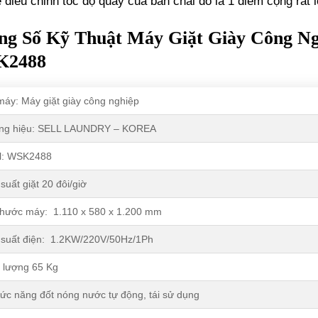
 điều chỉnh tốc độ quay của bàn chải đó là 1 điểm cộng rất l
ng Số Kỹ Thuật Máy Giặt Giày Công Ng
K2488
máy: Máy giặt giày công nghiệp
ng hiệu: SELL LAUNDRY – KOREA
l: WSK2488
suất giặt 20 đôi/giờ
thước máy: 1.110 x 580 x 1.200 mm
suất điện: 1.2KW/220V/50Hz/1Ph
 lượng 65 Kg
ức năng đốt nóng nước tự động, tái sử dụng