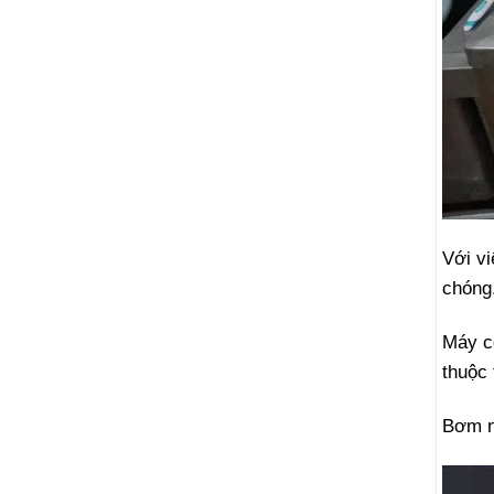
Với vi
chóng
Máy c
thuộc 
Bơm nư