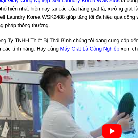
iặt Giày Công Nghiệp Sell Laundry Korea WSK2488
là dòng
hổ hiên nhất hiện nay tại các của hàng giặt là, xưởng giặt 
ell Laundry Korea WSK2488 giúp tăng tối đa hiệu quả công vi
g pháp thông thường.
ông Ty TNHH Thiết Bị Thái Bình chúng tôi đang cung cấp đế
ủ các tính năng. Hãy cùng
Máy Giặt Là Công Nghiệp
xem chi