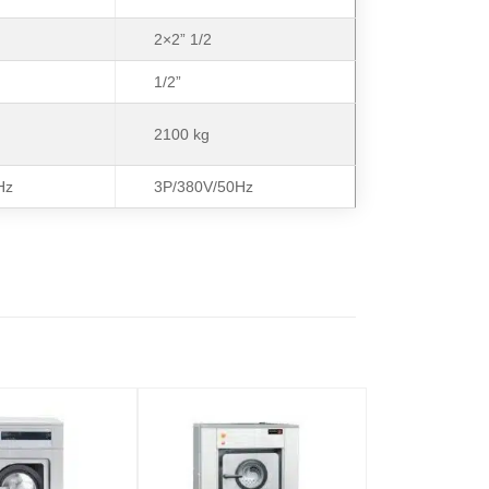
2×2” 1/2
1/2”
2100 kg
Hz
3P/380V/50Hz