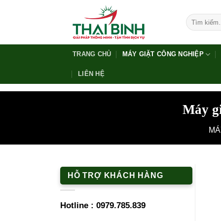
Bỏ
qua
Tìm
kiếm:
nội
dung
TRANG CHỦ
MÁY GIẶT CÔNG NGHIỆP
LIÊN HỆ
Máy gi
MÁ
HỖ TRỢ KHÁCH HÀNG
Hotline :
0979.785.839