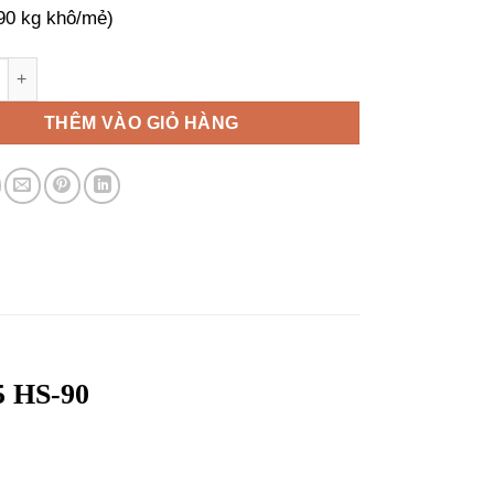
90 kg khô/mẻ)
công nghiệp Renzacci HS-35 HS-55 HS-90 số lượng
THÊM VÀO GIỎ HÀNG
5 HS-90