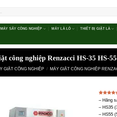
MÁY SẤY CÔNG NGHIỆP
MÁY LÀ LÔ
THIẾT BỊ GIẶT LÀ
ặt công nghiệp Renzacci HS-35 HS-5
Y GIẶT CÔNG NGHIỆP
/
MÁY GIẶT CÔNG NGHIỆP RENZA
5.00
1
trên 
– Hãng sả
dựa trên
– HS35 (
đánh giá
– HS55 (