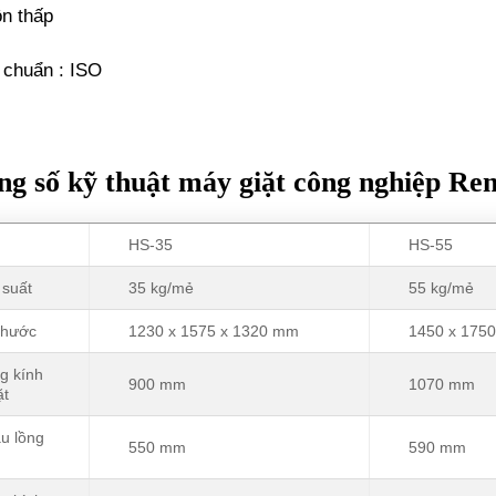
n thấp
 chuẩn : ISO
g số kỹ thuật máy giặt công nghiệp Ren
HS-35
HS-55
suất
35 kg/mẻ
55 kg/mẻ
thước
1230 x 1575 x 1320 mm
1450 x 175
g kính
900 mm
1070 mm
ặt
u lồng
550 mm
590 mm