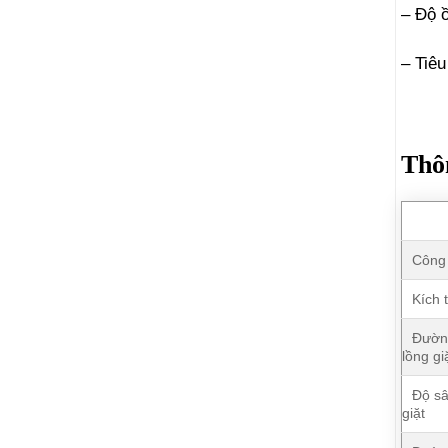
– Độ ồ
– Tiêu
Thôn
Công 
Kích 
Đườn
lồng gi
Độ sâ
giặt