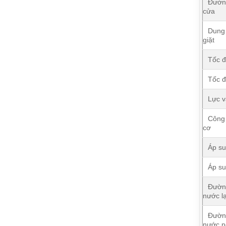
Đườn
cửa
Dung 
giặt
Tốc đ
Tốc đ
Lực v
Công 
cơ
Áp su
Áp su
Đườn
nước l
Đườn
nước n