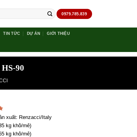
0979.785.839
TIN TỨC
DỰ ÁN
GIỚI THIỆU
5 HS-90
CCI
5
n xuất: Renzacci/Italy
35 kg khô/mẻ)
55 kg khô/mẻ)