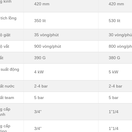
g kính
420 mm
420 mm
tích lồng
350 lít
530 lít
ộ giặt
35 vòng/phút
30 vòng/phú
ộ vắt
900 vòng/phút
800 vòng/ph
ắt
390 G
380 G
suất động
4 kW
5 kW
ất nước
2-4 bar
2-4 bar
ất team
5 bar
5 bar
g cấp
3/4”
1”1/4
ạnh
g cấp
3/4”
1”1/4
óng