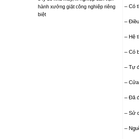
– Có t
hành xưởng giặt công nghiệp riêng
biệt
– Điều
– Hệ t
– Có b
– Tự đ
– Cửa
– Đã đ
– Sử d
– Ngu