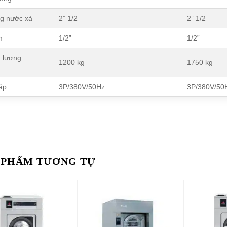
g nước xả
2” 1/2
2” 1/2
m
1/2”
1/2”
 lượng
1200 kg
1750 kg
áp
3P/380V/50Hz
3P/380V/50
 PHẨM TƯƠNG TỰ