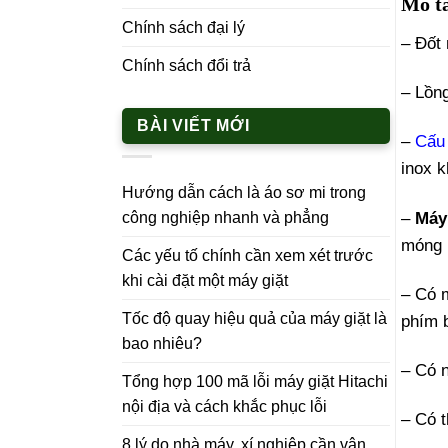
Mô t
Chính sách đại lý
– Đốt 
Chính sách đổi trả
– Lồng
BÀI VIẾT MỚI
–
Cấu 
inox k
Hướng dẫn cách là áo sơ mi trong
–
Máy
công nghiệp nhanh và phẳng
móng m
Các yếu tố chính cần xem xét trước
khi cài đặt một máy giặt
– Có 
Tốc độ quay hiệu quả của máy giặt là
phím 
bao nhiêu?
– Có 
Tổng hợp 100 mã lỗi máy giặt Hitachi
nội địa và cách khắc phục lỗi
– Có t
8 lý do nhà máy, xí nghiệp cần vận