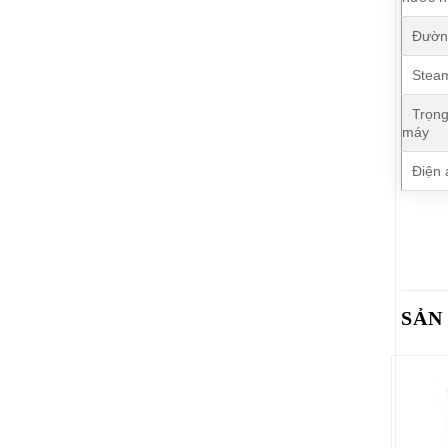
Đườn
Stea
Trọng
máy
Điện 
SẢN