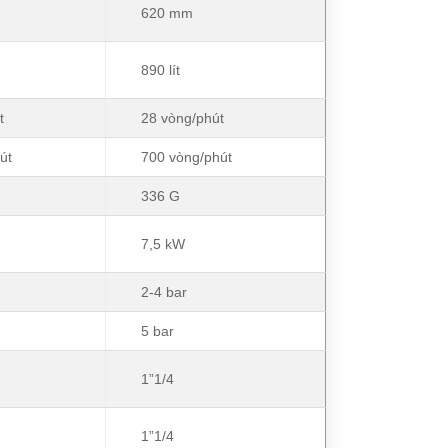
620 mm
890 lít
t
28 vòng/phút
út
700 vòng/phút
336 G
7,5 kW
2-4 bar
5 bar
1”1/4
1”1/4